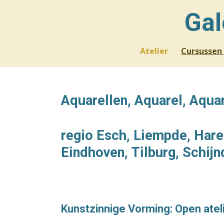
Ga
Gal
direct
naar
de
Atelier
Cursussen
hoofdinhoud
Aquarellen, Aquarel, Aquar
regio Esch, Liempde, Haren
Eindhoven, Tilburg, Schijn
Kunstzinnige Vorming: Open ateli