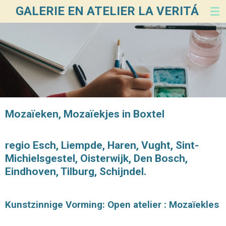
GALERIE EN ATELIER LA VERITÁ
Ga
direct
naar
de
hoofdinhoud
Mozaïeken, Mozaïekjes in Boxtel
regio Esch, Liempde, Haren, Vught, Sint-
Michielsgestel, Oisterwijk, Den Bosch,
Eindhoven, Tilburg, Schijndel.
Kunstzinnige Vorming: Open atelier : Mozaïekles